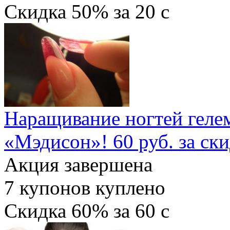
Скидка
50%
за
20
c
Наращивание ногтей гелем
«Мэдисон»! 60 руб. за ск
Акция завершена
7
купонов куплено
Скидка
60%
за
60
c