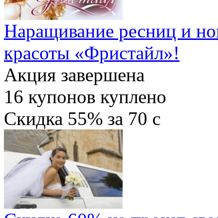
Наращивание ресниц и ног
красоты «Фристайл»!
Акция завершена
16
купонов куплено
Скидка
55%
за
70
c