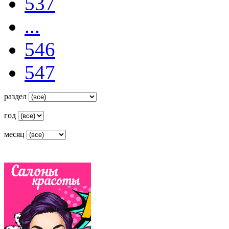
537
...
546
547
раздел
год
месяц