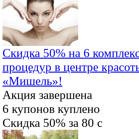
Скидка 50% на 6 комплек
процедур в центре красот
«Мишель»!
Акция завершена
6
купонов куплено
Скидка
50%
за
80
c