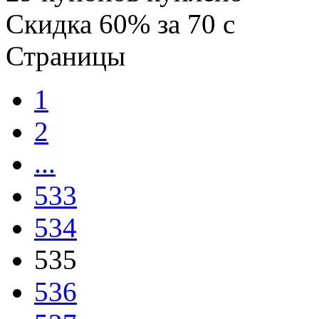
Скидка
60%
за
70
c
Страницы
1
2
...
533
534
535
536