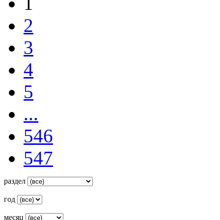
1
2
3
4
5
...
546
547
раздел
год
месяц