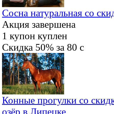
Сосна натуральная со ск
Акция завершена
1
купон куплен
Скидка
50%
за
80
c
Конные прогулки со скид
озёр в Липецке