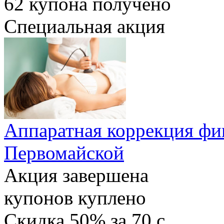
62
купона получено
Специальная акция
Аппаратная коррекция фи
Первомайской
Акция завершена
купонов куплено
Скидка
50%
за
70
c