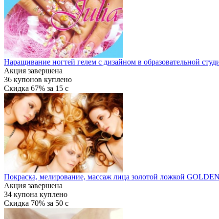
Наращивание ногтей гелем с дизайном в образовательной студи
Акция завершена
36
купонов куплено
Скидка
67%
за
15
c
Покраска, мелирование, массаж лица золотой ложкой GOLDEN
Акция завершена
34
купона куплено
Скидка
70%
за
50
c