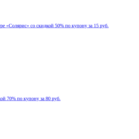
е «Солярис» со скидкой 50% по купону за 15 руб.
й 70% по купону за 80 руб.