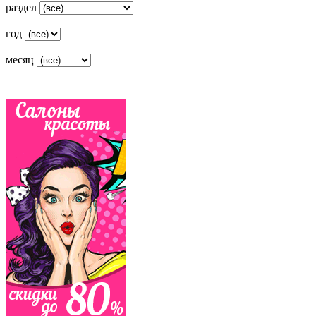
раздел
год
месяц