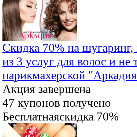
Скидка 70% на шугаринг,
из 3 услуг для волос и не 
парикмахерской "Аркадия
Акция завершена
47
купонов получено
Бесплатная
скидка
70%