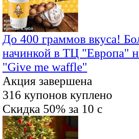
До 400 граммов вкуса! Бо
начинкой в ТЦ "Европа" н
"Give me waffle"
Акция завершена
316
купонов куплено
Скидка
50%
за
10
c