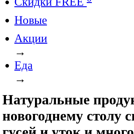
Cкидки FREE
Новые
Акции
→
Еда
→
Натуральные проду
новогоднему столу с
гусей и уток и много