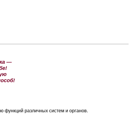
ожа —
бе!
вую
особ!
ю функций различных систем и органов.