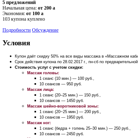
5 предложений
Начальная цена:
от 200
a
Экономия:
от 100
a
103
купона куплено
Подробности
Обсуждение
Условия
Купон даёт скидку 50%
на все виды массажа в «Массажном каб
Срок действия купона по 28.02.2017 г., пн-сб
по предварительной
Стоимость услуг с
учетом скидки:
Массаж головы:
1
сеанс (10
мин.)
— 100
руб.,
10
сеансов
— 950
руб.
Массаж лица:
1
сеанс
(20–25 мин.) —
150
руб.,
10
сеансов
— 1450
руб.
Массаж шейно-воротников
ой зоны:
1
сеанс (20−25
мин.)
— 200
руб.,
10
сеансов
— 1950
руб.
Массаж ног:
1
сеанс (бедра + голень
25–30 мин.) —
250
руб.,
10
сеансов
— 2450
руб.