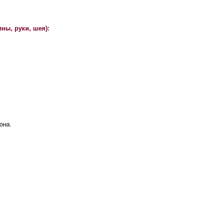
ины, руки, шея):
она.