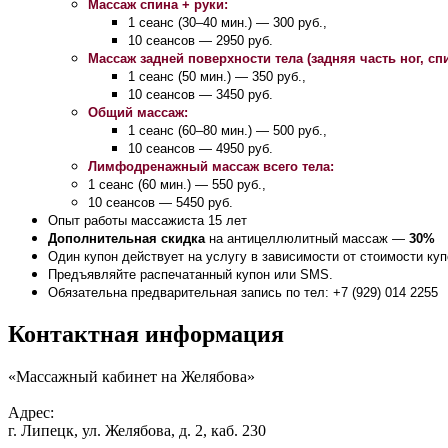
Массаж спина + руки:
1
сеанс
(30–40 мин.) —
300
руб.,
10
сеансов
— 2950
руб.
Массаж задней поверхности тела (задняя часть ног, сп
1
сеанс (50 мин.)
— 350
руб.,
10
сеансов
— 3450
руб.
Общий массаж:
1
сеанс
(60–80 мин.) —
500
руб.,
10
сеансов
— 4950
руб.
Лимфодренажный массаж всего тела:
1
сеанс (60
мин.)
— 550
руб.,
10
сеансов
— 5450
руб.
Опыт работы массажиста 15 лет
Дополнительная скидка
на
антицеллюлитный массаж
—
30%
Один купон действует на
услугу в
зависимости от
стоимости куп
Предъявляйте распечатанный купон или SMS.
Обязательна предварительная запись по
тел:
+7 (929) 014 2255
Контактная информация
«Массажный кабинет на Желябова»
Адрес:
г. Липецк, ул. Желябова, д. 2, каб. 230