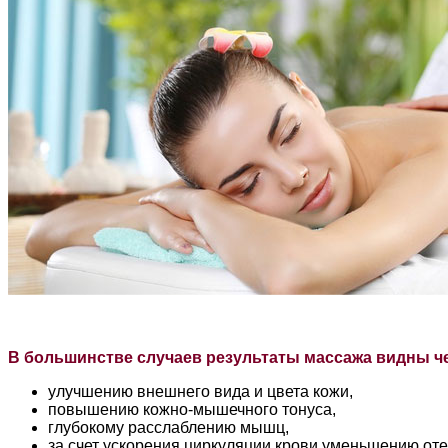
В большинстве случаев результаты массажа видны чер
улучшению внешнего вида и
цвета кожи,
повышению кожно-мышечного тонуса,
глубокому расслаблению мышц,
за
счет ускорения циркуляции крови уменьшению оте