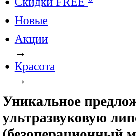
Cкидки FREE
Новые
Акции
→
Красота
→
Уникальное предло
ультразвуковую ли
(безоперационный м