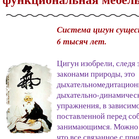
Система цигун суще
6 тысяч лет.
Цигун изобрели, следя 
законами природы, это
дыхательномедитацион
дыхательно-динамичес
упражнения, в зависимо
поставленной
перед со
занимающимся. Можно 
что все связанное с пр