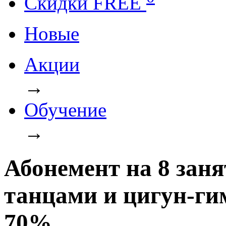
Cкидки FREE
Новые
Акции
→
Обучение
→
Абонемент на 8 зан
танцами и цигун-ги
70%