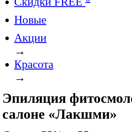
Cкидки FREE
Новые
Акции
→
Красота
→
Эпиляция фитосмоло
салоне «Лакшми»