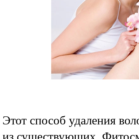
Этот способ удаления вол
из существующих. Фитосм