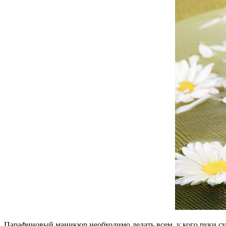
Парафиновый маникюр необходимо делать всем, у кого руки сух