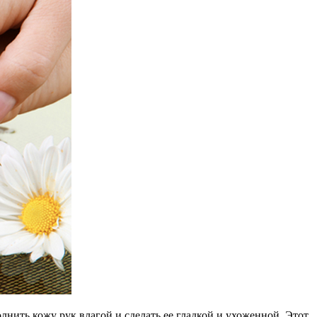
нить кожу рук влагой и сделать ее гладкой и ухоженной. Этот