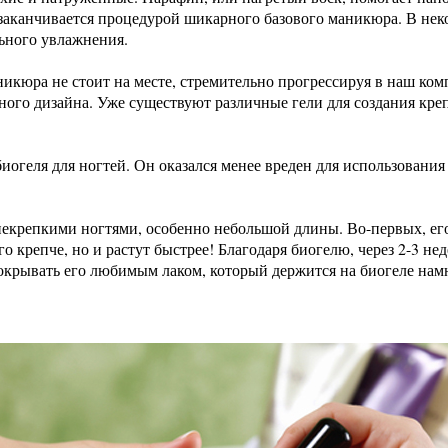
заканчивается процедурой шикарного базового маникюра. В нек
льного увлажнения.
никюра не стоит на месте, стремительно прогрессируя в наш ко
го дизайна. Уже существуют различные гели для создания крепк
геля для ногтей. Он оказался менее вреден для использования н
екрепкими ногтями, особенно небольшой длины. Во-первых, его 
ого крепче, но и растут быстрее! Благодаря биогелю, через 2-3 н
окрывать его любимым лаком, который держится на биогеле намн