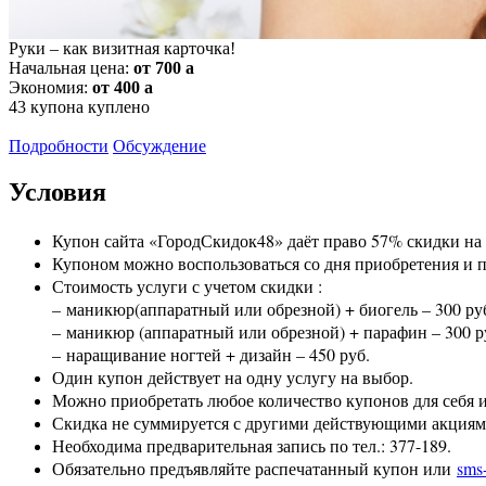
Руки – как визитная карточка!
Начальная цена:
от 700
a
Экономия:
от 400
a
43
купона куплено
Подробности
Обсуждение
Условия
Купон сайта «ГородСкидок48» даёт право 57% скидки на 
Купоном можно воспользоваться со дня приобретения и по
Стоимость услуги с учетом скидки :
– маникюр(аппаратный или обрезной) + биогель – 300 руб
– маникюр (аппаратный или обрезной) + парафин – 300 ру
– наращивание ногтей + дизайн – 450 руб.
Один купон действует на одну услугу на выбор.
Можно приобретать любое количество купонов для себя и
Скидка не суммируется с другими действующими акциям
Необходима предварительная запись по тел.: 377-189.
Обязательно предъявляйте распечатанный купон или
sms