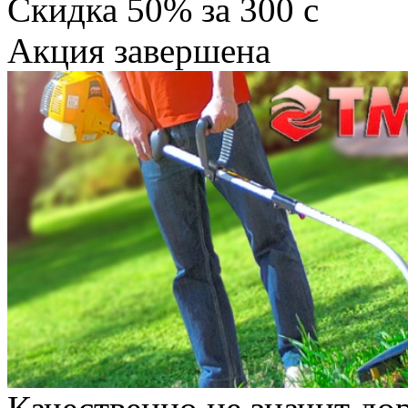
Скидка
50%
за
300
c
Акция завершена