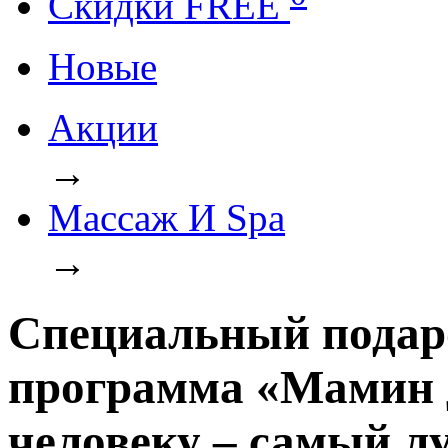
Cкидки FREE
Новые
Акции
→
Массаж И Spa
→
Специальный подар
программа «Мамин 
человеку – самый л