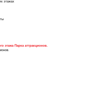
их этажах
рты
го этажа Парка аттракционов.
ионов.