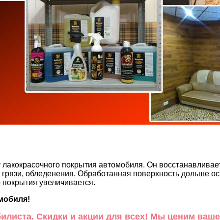
лакокрасочного покрытия автомобиля. Он восстанавливает 
грязи, обледенения. Обработанная поверхность дольше ост
 покрытия увеличивается.
омобиля!
илиста. Скидки и акции для всех! Мы ценим ваше