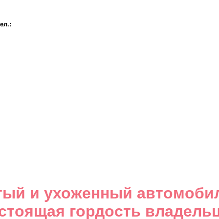
ел.:
тый и ухоженный автомоби
стоящая гордость владель