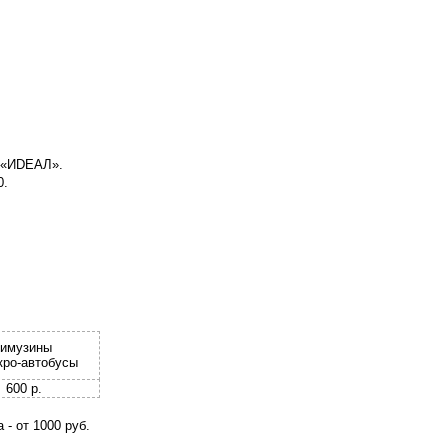
е «ИDЕАЛ».
0.
имузины
кро-автобусы
600 р.
 - от 1000 руб.