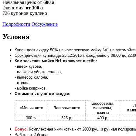
Начальная цена:
от 600
a
Экономия:
от 300
a
726
купонов куплено
Подробности
Обсуждение
Условия
Купон даёт скидку 50% на комплексную мойку №1 на автомойк
Срок действия купона до 25.12.2016 г. ежедневно с 08:00 до 22:0
Комплексная мойка №1 включает в себя:
- вверх кузова,
- влажная уборка салона,
- пылесос салона,
- стекла,
- мойка ковриков.
Стоимость с учетом скидки:
Кроссоверы,
Л
«Мини» авто
Легковые авто
минивены,
и ми
джипы
300 р.
325 р.
400 р.
Бонус!
Комплексная химчистка - от 2000 руб. и ручная полировка
Работают 2 бокса.