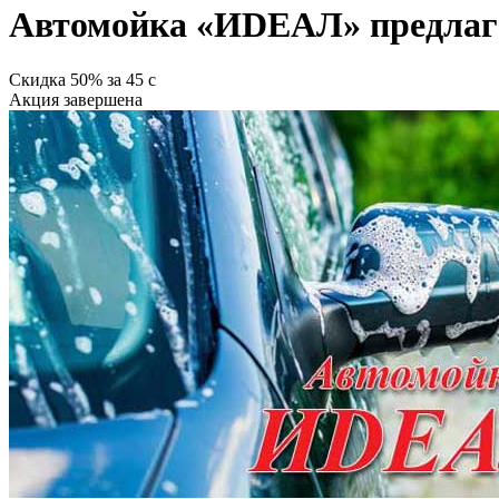
Автомойка «ИDЕАЛ» предлагае
Скидка
50%
за
45
c
Акция завершена