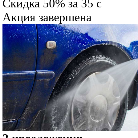
Скидка
50%
за
35
c
Акция завершена