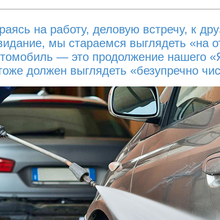
раясь на работу, деловую встречу, к др
видание, мы стараемся выглядеть «на 
томобиль — это продолжение нашего 
 тоже должен выглядеть «безупречно чи