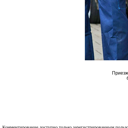
Приезж
Комментирование доступно только зарегистрированным польз