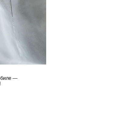
обиле —
!