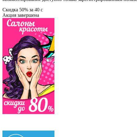
Скидка
50%
за
40
c
Акция завершена