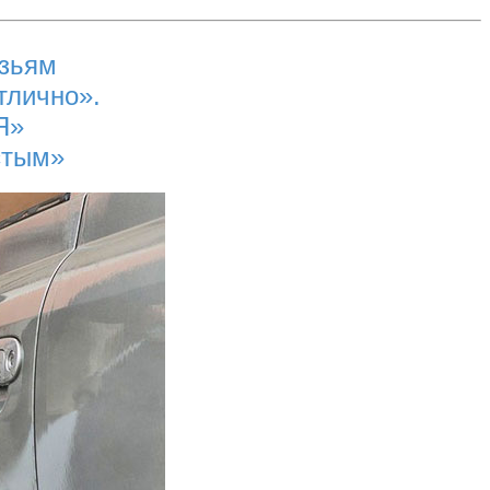
узьям
отлично».
«Я»
стым»