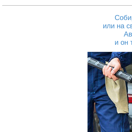
Соби
или на с
Ав
и он