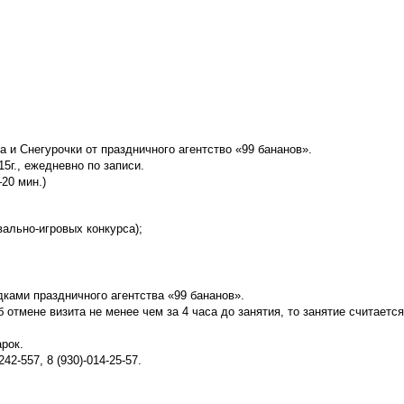
 и Снегурочки от праздничного агентство «99 бананов».
15г., ежедневно по записи.
20 мин.)
вально-игровых конкурса);
ками праздничного агентства «99 бананов».
 отмене визита не менее чем за 4 часа до занятия, то занятие считаетс
арок.
2-557, 8 (930)-014-25-57.