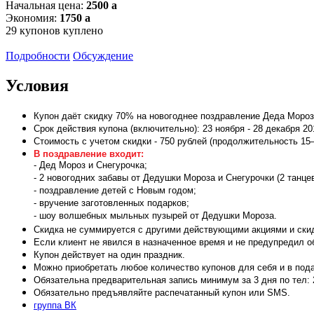
Начальная цена:
2500
a
Экономия:
1750
a
29
купонов куплено
Подробности
Обсуждение
Условия
Купон даёт скидку 70% на новогоднее поздравление Деда Мороза
Срок действия купона (включительно): 23 ноября - 28 декабря 20
Стоимость с учетом скидки - 750 рублей (продолжительность 15–
В поздравление входит:
- Дед Мороз и Снегурочка;
- 2 новогодних забавы от Дедушки Мороза и Снегурочки (2 танце
- поздравление детей с Новым годом;
- вручение заготовленных подарков;
- шоу волшебных мыльных пузырей от Дедушки Мороза.
Скидка не суммируется с другими действующими акциями и скид
Если клиент не явился в назначенное время и не предупредил об
Купон действует на один праздник.
Можно приобретать любое количество купонов для себя и в под
Обязательна предварительная запись минимум за 3 дня по тел: 24
Обязательно предъявляйте распечатанный купон или SMS.
группа ВК