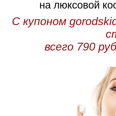
на люксовой к
С купоном gorodski
с
всего 790 ру