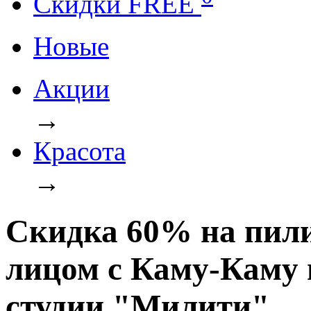
Cкидки FREE
Новые
Акции
→
Красота
→
Скидка 60% на пилин
лицом с Каму-Каму и
студии "Милити"